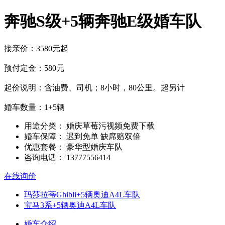
奔驰S级+5辆奔驰E级婚车队
接亲价：3580元起
预付定金：580元
起价说明：含油费、司机；8小时，80公里。超另计
婚车数量：1+5辆
用途分类：
婚庆草莓污视频免费下载
婚车保障：
迟到免单 缺席赔双倍
优惠套餐：
豪华型婚庆车队
咨询电话：
13777556414
在线询价
玛莎拉蒂Ghibli+5辆奥迪A4L车队
宝马3系+5辆奥迪A4L车队
婚车介绍